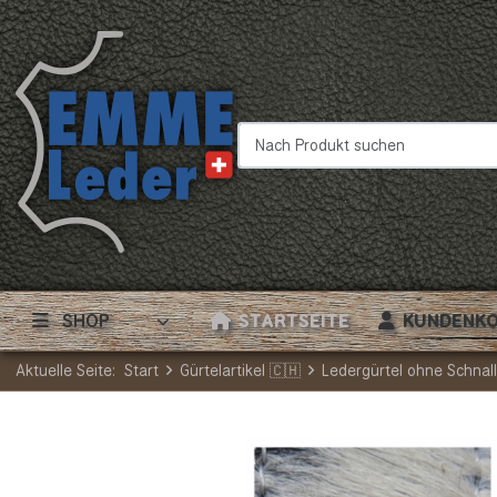
Nach Produkt suchen
SHOP
STARTSEITE
KUNDENK
Aktuelle Seite:
Start
Gürtelartikel 🇨🇭
Ledergürtel ohne Schnal