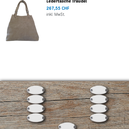
Ledertasche Traudel
267,55 CHF
inkl. MwSt.