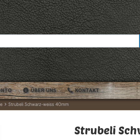
ONTO
ÜBER UNS
KONTAKT
le
Strubeli Schwarz-weiss 40mm
Strubeli Sc