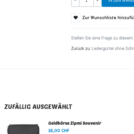
Menge
-
+
Zur Wunschliste hinzuf
Stellen Sie eine Frage zu diesem
Zurück zu:
Ledergürtel ohne Schn
ZUFÄLLIG AUSGEWÄHLT
Geldbörse Zipmi Souvenir
16,00 CHF