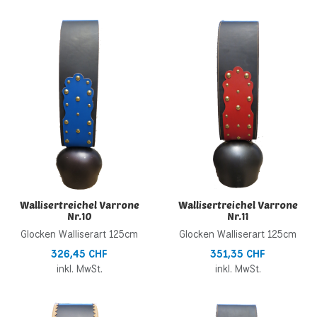
Zur Wunschliste hinzufügen
Z
Zur Vergleichsliste hinzufügen
Z
Schnellansicht
S
Wallisertreichel Varrone
Wallisertreichel Varrone
Nr.10
Nr.11
Glocken Walliserart 125cm
Glocken Walliserart 125cm
326,45 CHF
351,35 CHF
inkl. MwSt.
inkl. MwSt.
Zur Wunschliste hinzufügen
Z