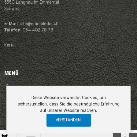
3550 Langnau im Emmental
Schweiz
E-Mail
: info@emmeleder.ch
Telefon
: 034 402 78 78
Karte
MENÜ
Impressum
Diese Website verwendet Cookies, um
AGB
sicherzustellen, dass Sie die bestmögliche Erfahrung
auf unserer Website machen.
Datenschutzerklärung
VERSTANDEN!
0
0
0
My Wishlist
Compare
Ware