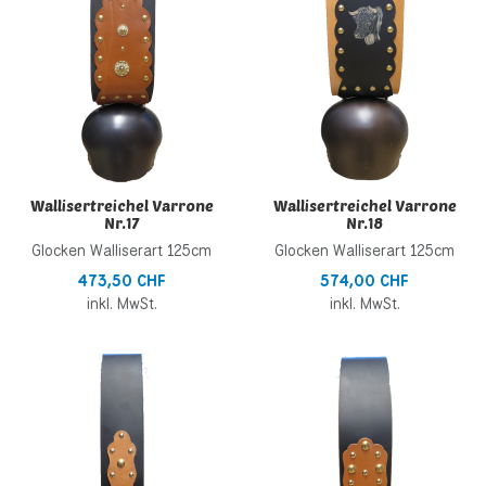
Schnellansicht
S
Wallisertreichel Varrone
Wallisertreichel Varrone
Nr.17
Nr.18
Glocken Walliserart 125cm
Glocken Walliserart 125cm
473,50 CHF
574,00 CHF
inkl. MwSt.
inkl. MwSt.
Zur Wunschliste hinzufügen
Z
Zur Vergleichsliste hinzufügen
Z
Schnellansicht
S