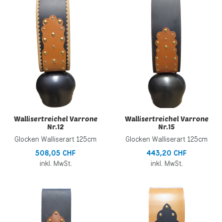
Zur Vergleichsliste hinzufügen
Z
Schnellansicht
S
Wallisertreichel Varrone
Wallisertreichel Varrone
Nr.12
Nr.15
Glocken Walliserart 125cm
Glocken Walliserart 125cm
508,05 CHF
443,20 CHF
inkl. MwSt.
inkl. MwSt.
Zur Wunschliste hinzufügen
Z
Zur Vergleichsliste hinzufügen
Z