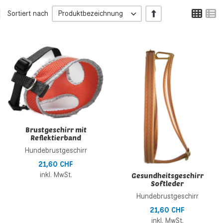
Tabe
L
+/-
Sortiert nach
Produktbezeichnung
Zur Wunschliste hinzufügen
Z
Zur Vergleichsliste hinzufügen
Z
Schnellansicht
S
Brustgeschirr mit
Reflektierband
Hundebrustgeschirr
21,60 CHF
inkl. MwSt.
Gesundheitsgeschirr
Softleder
Hundebrustgeschirr
21,60 CHF
inkl. MwSt.