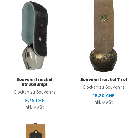
Zur Wunschliste hinzufügen
Z
Zur Vergleichsliste hinzufügen
Z
Schnellansicht
S
Souvenirtreichel
Souvenirtreichel Tirol
Strubilumpi
Glocken zu Souvenirs
Glocken zu Souvenirs
16,20 CHF
9,75 CHF
inkl. MwSt.
inkl. MwSt.
Zur Wunschliste hinzufügen