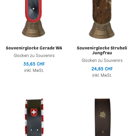
Souvenirglocke Gerade WA
Souvenirglocke Strubeli
Jungfrau
Glocken zu Souvenirs
Glocken zu Souvenirs
35,65 CHF
24,85 CHF
inkl. MwSt.
inkl. MwSt.
Zur Wunschliste hinzufügen
Z
Zur Vergleichsliste hinzufügen
Z
Schnellansicht
S