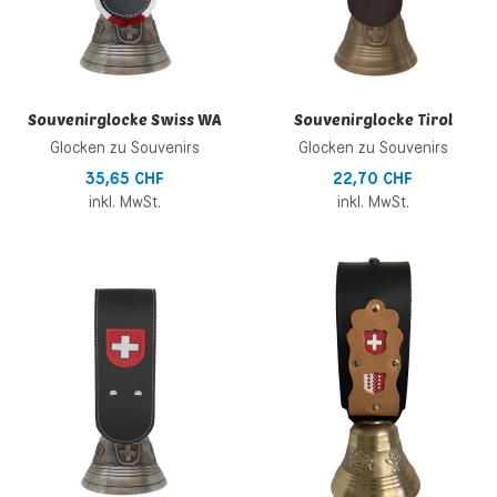
Souvenirglocke Swiss WA
Souvenirglocke Tirol
Glocken zu Souvenirs
Glocken zu Souvenirs
35,65 CHF
22,70 CHF
inkl. MwSt.
inkl. MwSt.
Zur Wunschliste hinzufügen
Z
Zur Vergleichsliste hinzufügen
Z
Schnellansicht
S