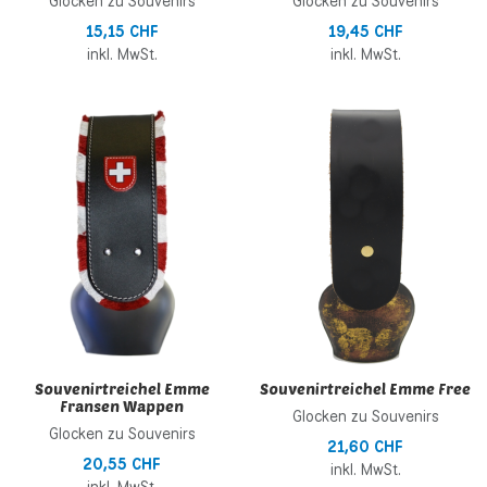
Glocken zu Souvenirs
Glocken zu Souvenirs
15,15 CHF
19,45 CHF
inkl. MwSt.
inkl. MwSt.
Zur Wunschliste hinzufügen
Z
Zur Vergleichsliste hinzufügen
Z
Schnellansicht
S
Souvenirtreichel Emme
Souvenirtreichel Emme Free
Fransen Wappen
Glocken zu Souvenirs
Glocken zu Souvenirs
21,60 CHF
20,55 CHF
inkl. MwSt.
inkl. MwSt.