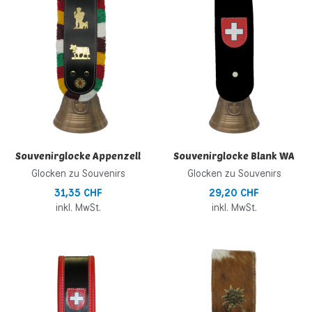
Zur Vergleichsliste hinzufügen
Z
Schnellansicht
S
Souvenirglocke Appenzell
Souvenirglocke Blank WA
Glocken zu Souvenirs
Glocken zu Souvenirs
31,35 CHF
29,20 CHF
inkl. MwSt.
inkl. MwSt.
Zur Wunschliste hinzufügen
Z
Zur Vergleichsliste hinzufügen
Z
Schnellansicht
S