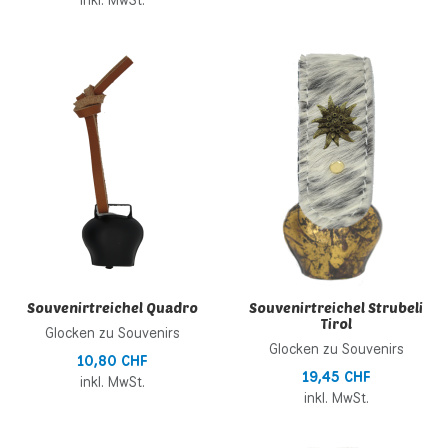
Zur Wunschliste hinzufügen
Z
Zur Vergleichsliste hinzufügen
Z
Schnellansicht
S
Souvenirtreichel Quadro
Souvenirtreichel Strubeli
Tirol
Glocken zu Souvenirs
Glocken zu Souvenirs
10,80 CHF
19,45 CHF
inkl. MwSt.
inkl. MwSt.