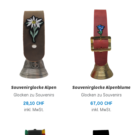
Zur Wunschliste hinzufügen
Z
Zur Vergleichsliste hinzufügen
Z
Schnellansicht
S
Souvenirglocke Alpen
Souvenirglocke Alpenblume
Glocken zu Souvenirs
Glocken zu Souvenirs
28,10 CHF
67,00 CHF
inkl. MwSt.
inkl. MwSt.
Zur Wunschliste hinzufügen
Z