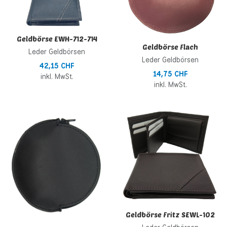
Geldbörse EWH-712-714
Geldbörse Flach
Leder Geldbörsen
Leder Geldbörsen
42,15 CHF
14,75 CHF
inkl. MwSt.
inkl. MwSt.
Zur Wunschliste hinzufügen
Z
Zur Vergleichsliste hinzufügen
Z
Schnellansicht
S
Geldbörse Fritz SEWL-102