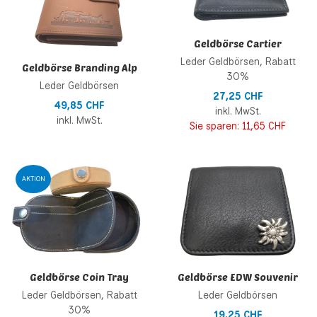
Geldbörse Cartier
Leder Geldbörsen, Rabatt
Geldbörse Branding Alp
30%
Leder Geldbörsen
27,25 CHF
49,85 CHF
inkl. MwSt.
inkl. MwSt.
Sie sparen:
11,65 CHF
Zur Wunschliste hinzufügen
Z
AKTION
Zur Vergleichsliste hinzufügen
Z
Schnellansicht
S
Geldbörse Coin Tray
Geldbörse EDW Souvenir
Leder Geldbörsen, Rabatt
Leder Geldbörsen
30%
19,25 CHF