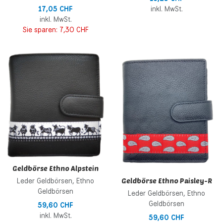
17,05 CHF
inkl. MwSt.
inkl. MwSt.
Sie sparen:
7,30 CHF
Zur Wunschliste hinzufügen
Z
Zur Vergleichsliste hinzufügen
Z
Schnellansicht
S
Geldbörse Ethno Alpstein
Geldbörse Ethno Paisley-R
Leder Geldbörsen, Ethno
Geldbörsen
Leder Geldbörsen, Ethno
Geldbörsen
59,60 CHF
inkl. MwSt.
59,60 CHF