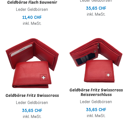
Leder Geldbörsen
Geldbörse Flach Souvenir
35,65 CHF
Leder Geldbörsen
inkl. MwSt.
11,40 CHF
inkl. MwSt.
Zur Wunschliste hinzufügen
Z
Zur Vergleichsliste hinzufügen
Z
Schnellansicht
S
Geldbörse Fritz Swisscross
Reissverschluss
Geldbörse Fritz Swisscross
Leder Geldbörsen
Leder Geldbörsen
35,65 CHF
35,65 CHF
inkl. MwSt.
inkl. MwSt.