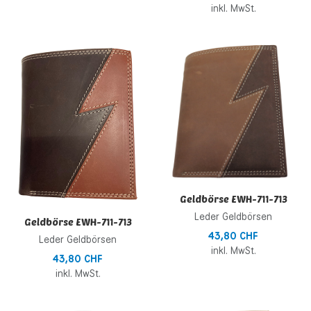
inkl. MwSt.
Zur Wunschliste hinzufügen
Z
Zur Vergleichsliste hinzufügen
Z
Schnellansicht
S
Geldbörse EWH-711-713
Leder Geldbörsen
Geldbörse EWH-711-713
43,80 CHF
Leder Geldbörsen
inkl. MwSt.
43,80 CHF
inkl. MwSt.