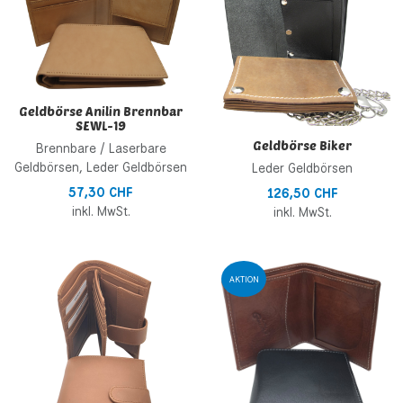
Zur Vergleichsliste hinzufügen
Z
Schnellansicht
S
Geldbörse Anilin Brennbar
SEWL-19
Geldbörse Biker
Brennbare / Laserbare
Geldbörsen, Leder Geldbörsen
Leder Geldbörsen
57,30 CHF
126,50 CHF
inkl. MwSt.
inkl. MwSt.
Zur Wunschliste hinzufügen
Z
AKTION
Zur Vergleichsliste hinzufügen
Z
Schnellansicht
S