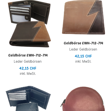
Zur Wunschliste hinzufügen
Z
Zur Vergleichsliste hinzufügen
Z
Schnellansicht
S
Geldbörse EWH-712-714
Leder Geldbörsen
Geldbörse EWH-712-714
42,15 CHF
inkl. MwSt.
Leder Geldbörsen
42,15 CHF
inkl. MwSt.
Zur Wunschliste hinzufügen
Z
Zur Vergleichsliste hinzufügen
Z
Schnellansicht
S