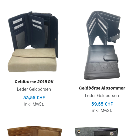
Zur Wunschliste hinzufügen
Z
Zur Vergleichsliste hinzufügen
Z
Schnellansicht
S
Geldbörse 2018 RV
Geldbörse Alpsommer
Leder Geldbörsen
Leder Geldbörsen
53,55 CHF
59,55 CHF
inkl. MwSt.
inkl. MwSt.
Zur Wunschliste hinzufügen
Z