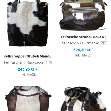
Zur Vergleichsliste hinzufügen
Z
Schnellansicht
S
Felltasche Strubeli Bella NI
Fell Taschen / Rucksäcke 🇨🇭
324,30 CHF
inkl. MwSt.
Fellschopper Stubeli Mandy
Fell Taschen / Rucksäcke 🇨🇭
243,25 CHF
inkl. MwSt.
Zur Wunschliste hinzufügen
Z
Zur Vergleichsliste hinzufügen
Z