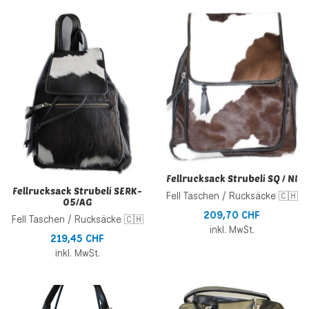
Zur Wunschliste hinzufügen
Z
Zur Vergleichsliste hinzufügen
Z
Schnellansicht
S
Fellrucksack Strubeli SQ / NI
Fellrucksack Strubeli SERK-
Fell Taschen / Rucksäcke 🇨🇭
05/AG
209,70 CHF
Fell Taschen / Rucksäcke 🇨🇭
inkl. MwSt.
219,45 CHF
inkl. MwSt.
Zur Wunschliste hinzufügen
Z