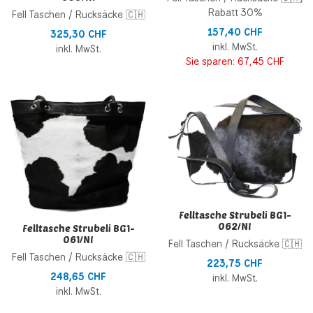
Rabatt 30%
Fell Taschen / Rucksäcke 🇨🇭
157,40 CHF
325,30 CHF
inkl. MwSt.
inkl. MwSt.
Sie sparen:
67,45 CHF
Zur Wunschliste hinzufügen
Z
Zur Vergleichsliste hinzufügen
Z
Schnellansicht
S
Felltasche Strubeli BG1-
062/NI
Felltasche Strubeli BG1-
061/NI
Fell Taschen / Rucksäcke 🇨🇭
Fell Taschen / Rucksäcke 🇨🇭
223,75 CHF
248,65 CHF
inkl. MwSt.
inkl. MwSt.