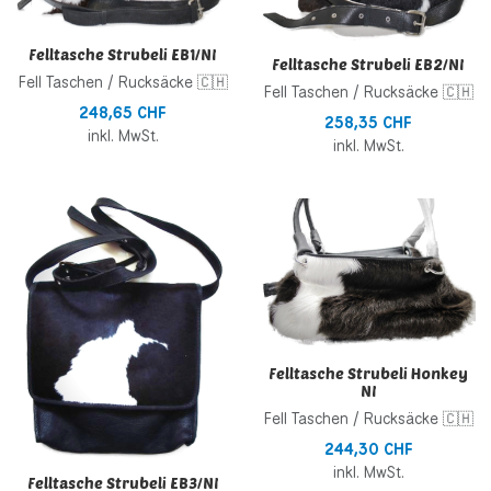
Felltasche Strubeli EB1/NI
Felltasche Strubeli EB2/NI
Fell Taschen / Rucksäcke 🇨🇭
Fell Taschen / Rucksäcke 🇨🇭
248,65 CHF
258,35 CHF
inkl. MwSt.
inkl. MwSt.
Zur Wunschliste hinzufügen
Z
Zur Vergleichsliste hinzufügen
Z
Schnellansicht
S
Felltasche Strubeli Honkey
NI
Fell Taschen / Rucksäcke 🇨🇭
244,30 CHF
inkl. MwSt.
Felltasche Strubeli EB3/NI