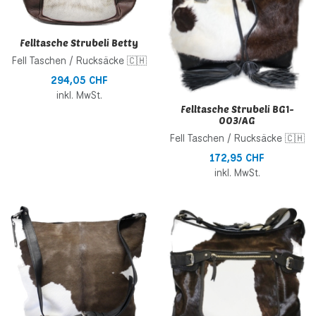
Schnellansicht
S
Felltasche Strubeli Betty
Fell Taschen / Rucksäcke 🇨🇭
294,05 CHF
inkl. MwSt.
Felltasche Strubeli BG1-
003/AG
Fell Taschen / Rucksäcke 🇨🇭
172,95 CHF
inkl. MwSt.
Zur Wunschliste hinzufügen
Z
Zur Vergleichsliste hinzufügen
Z
Schnellansicht
S