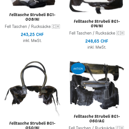
Felltasche Strubeli BG1-
008/NI
Felltasche Strubeli BG1-
014/NI
Fell Taschen / Rucksäcke 🇨🇭
Fell Taschen / Rucksäcke 🇨🇭
243,25 CHF
inkl. MwSt.
248,65 CHF
inkl. MwSt.
Zur Wunschliste hinzufügen
Z
AKTION
Zur Vergleichsliste hinzufügen
Z
Schnellansicht
S
Felltasche Strubeli BG1-
060/AG
Felltasche Strubeli BG1-
050/NI
Fell Taschen / Rucksäcke 🇨🇭,