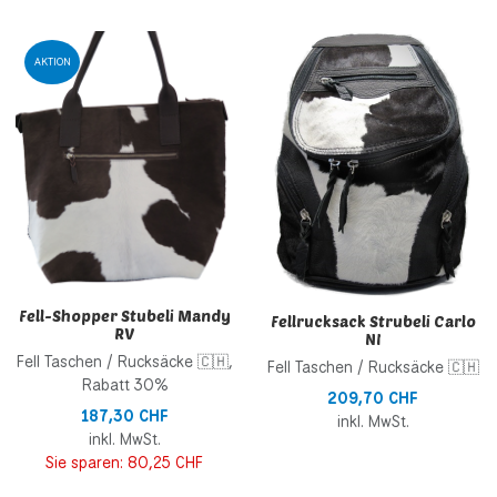
Zur Wunschliste hinzufügen
Z
AKTION
Zur Vergleichsliste hinzufügen
Z
Schnellansicht
S
Fell-Shopper Stubeli Mandy
Fellrucksack Strubeli Carlo
RV
NI
Fell Taschen / Rucksäcke 🇨🇭,
Fell Taschen / Rucksäcke 🇨🇭
Rabatt 30%
209,70 CHF
187,30 CHF
inkl. MwSt.
inkl. MwSt.
Sie sparen:
80,25 CHF