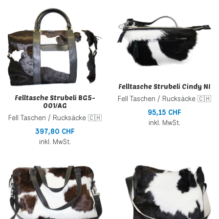
Zur Wunschliste hinzufügen
Z
Zur Vergleichsliste hinzufügen
Z
Schnellansicht
S
Felltasche Strubeli Cindy NI
Felltasche Strubeli BG5-
Fell Taschen / Rucksäcke 🇨🇭
001/AG
95,15 CHF
Fell Taschen / Rucksäcke 🇨🇭
inkl. MwSt.
397,80 CHF
inkl. MwSt.
Zur Wunschliste hinzufügen
Z
Zur Vergleichsliste hinzufügen
Z
Schnellansicht
S