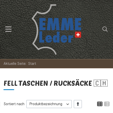
Aktuelle Seite:
Start
FELL TASCHEN / RUCKSÄCKE 🇨🇭
Tabe
L
+/-
Sortiert nach
Produktbezeichnung