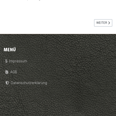
NÄCHSTER B
WEITER
MENÜ
Impressum
AGB
Datenschutzerklärung