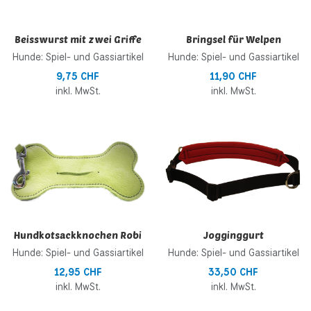
Beisswurst mit zwei Griffe
Bringsel für Welpen
Hunde: Spiel- und Gassiartikel
Hunde: Spiel- und Gassiartikel
9,75 CHF
11,90 CHF
inkl. MwSt.
inkl. MwSt.
Zur Wunschliste hinzufügen
Z
Zur Vergleichsliste hinzufügen
Z
Schnellansicht
S
Hundkotsackknochen Robi
Jogginggurt
Hunde: Spiel- und Gassiartikel
Hunde: Spiel- und Gassiartikel
12,95 CHF
33,50 CHF
inkl. MwSt.
inkl. MwSt.