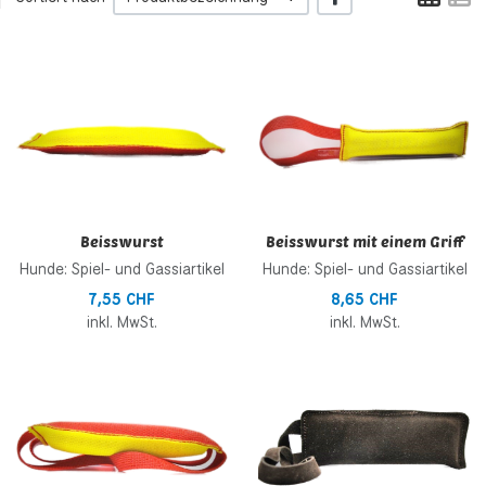
Zur Wunschliste hinzufügen
Z
Zur Vergleichsliste hinzufügen
Z
Schnellansicht
S
Beisswurst
Beisswurst mit einem Griff
Hunde: Spiel- und Gassiartikel
Hunde: Spiel- und Gassiartikel
7,55 CHF
8,65 CHF
inkl. MwSt.
inkl. MwSt.
Zur Wunschliste hinzufügen
Z
Zur Vergleichsliste hinzufügen
Z
Schnellansicht
S