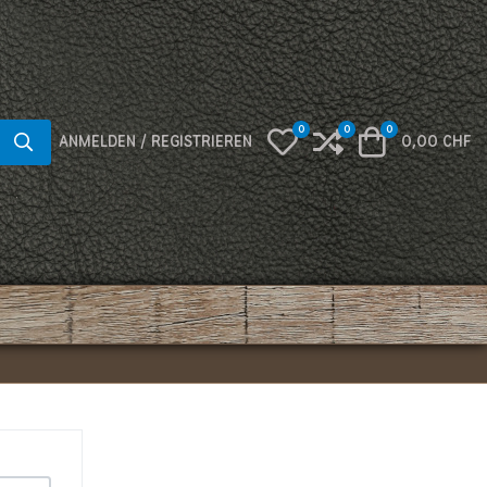
0
0
0
My Wishlist
Compare
Warenkorb
ANMELDEN / REGISTRIEREN
0,00 CHF