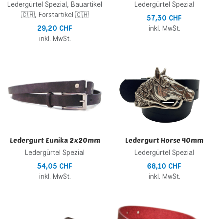
Ledergürtel Spezial, Bauartikel
Ledergürtel Spezial
🇨🇭, Forstartikel 🇨🇭
57,30 CHF
29,20 CHF
inkl. MwSt.
inkl. MwSt.
Zur Wunschliste hinzufügen
Z
Zur Vergleichsliste hinzufügen
Z
Schnellansicht
S
Ledergurt Eunika 2x20mm
Ledergurt Horse 40mm
Ledergürtel Spezial
Ledergürtel Spezial
54,05 CHF
68,10 CHF
inkl. MwSt.
inkl. MwSt.
Zur Wunschliste hinzufügen
Z