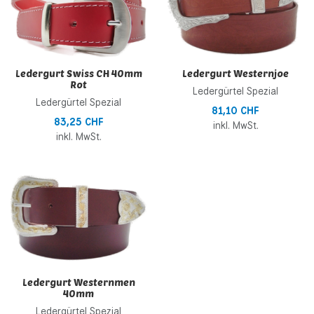
Zur Vergleichsliste hinzufügen
Z
Schnellansicht
S
Ledergurt Swiss CH 40mm
Ledergurt Westernjoe
Rot
Ledergürtel Spezial
Ledergürtel Spezial
81,10 CHF
83,25 CHF
inkl. MwSt.
inkl. MwSt.
Zur Wunschliste hinzufügen
Zur Vergleichsliste hinzufügen
Schnellansicht
Ledergurt Westernmen
40mm
Ledergürtel Spezial