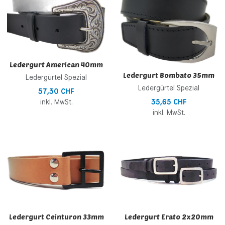
Zur Vergleichsliste hinzufügen
Z
Schnellansicht
S
Ledergurt American 40mm
Ledergurt Bombato 35mm
Ledergürtel Spezial
Ledergürtel Spezial
57,30 CHF
inkl. MwSt.
35,65 CHF
inkl. MwSt.
Zur Wunschliste hinzufügen
Z
Zur Vergleichsliste hinzufügen
Z
Schnellansicht
S
Ledergurt Ceinturon 33mm
Ledergurt Erato 2x20mm