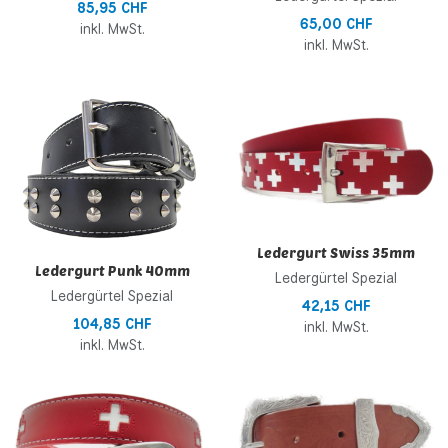
85,95 CHF
65,00 CHF
inkl. MwSt.
inkl. MwSt.
Zur Wunschliste hinzufügen
Z
Zur Vergleichsliste hinzufügen
Z
Schnellansicht
S
Ledergurt Swiss 35mm
Ledergurt Punk 40mm
Ledergürtel Spezial
Ledergürtel Spezial
42,15 CHF
104,85 CHF
inkl. MwSt.
inkl. MwSt.
Zur Wunschliste hinzufügen
Z