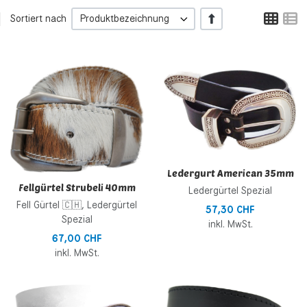
Tabe
L
+/-
Sortiert nach
Produktbezeichnung
Zur Wunschliste hinzufügen
Z
Zur Vergleichsliste hinzufügen
Z
Schnellansicht
S
Ledergurt American 35mm
Fellgürtel Strubeli 40mm
Ledergürtel Spezial
Fell Gürtel 🇨🇭, Ledergürtel
57,30 CHF
Spezial
inkl. MwSt.
67,00 CHF
inkl. MwSt.
Zur Wunschliste hinzufügen
Z