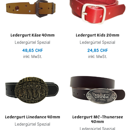
Zur Vergleichsliste hinzufügen
Z
Schnellansicht
S
Ledergurt Käse 40mm
Ledergurt Kids 20mm
Ledergürtel Spezial
Ledergürtel Spezial
48,65 CHF
24,85 CHF
inkl. MwSt.
inkl. MwSt.
Zur Wunschliste hinzufügen
Z
Zur Vergleichsliste hinzufügen
Z
Schnellansicht
S
Ledergurt Linedance 40mm
Ledergurt MC-Thunersee
40mm
Ledergürtel Spezial
Ledergürtel Spezial