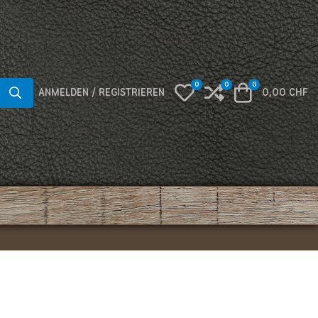
0
0
0
My Wishlist
Compare
Warenkorb
ANMELDEN / REGISTRIEREN
0,00 CHF