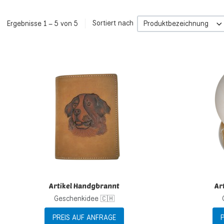
Ergebnisse 1 – 5 von 5
Sortiert nach
Produktbezeichnung
Zur Wunschliste h
Zur Vergleichsliste
Schnellansicht
Artikel Handgbrannt
Ar
Geschenkidee 🇨🇭
PREIS AUF ANFRAGE
P