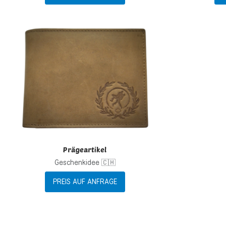
Zur Wunschliste h
Zur Vergleichsliste
Schnellansicht
Prägeartikel
Geschenkidee 🇨🇭
PREIS AUF ANFRAGE