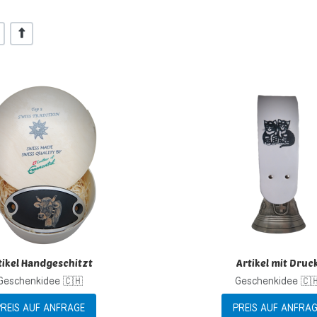
+/-
inzufügen
Zur Wunschliste hinzufügen
 hinzufügen
Zur Vergleichsliste hinzufügen
Schnellansicht
tikel Handgeschitzt
Artikel mit Druc
Geschenkidee 🇨🇭
Geschenkidee 🇨
REIS AUF ANFRAGE
PREIS AUF ANFRA