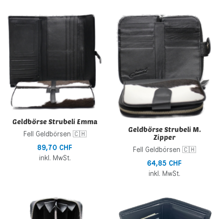
Zur Wunschliste hinzufügen
Z
Zur Vergleichsliste hinzufügen
Z
Schnellansicht
S
Geldbörse Strubeli Emma
Geldbörse Strubeli M.
Fell Geldbörsen 🇨🇭
Zipper
89,70 CHF
Fell Geldbörsen 🇨🇭
inkl. MwSt.
64,85 CHF
inkl. MwSt.
Zur Wunschliste hinzufügen
Z