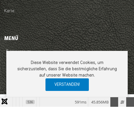
Karte
MENÜ
Impressum
Diese Website verwendet Cookies, um
AGB
sicherzustellen, dass Sie die bestmögliche Erfahrung
auf unserer Website machen.
Datenschutzerklärung
VERSTANDEN!
0
0
0
My Wishlist
Compare
Ware
591ms
45.856MB
536
COPYRIGHT © 2026 EMME LEDER GMBH. ALLE RECHTE VORBEHALTEN.
JOOMLA!
IST FREIE, UNTER DER
GNU/GPL-LIZENZ
VERÖFFENTLICHTE
SOFTWARE.