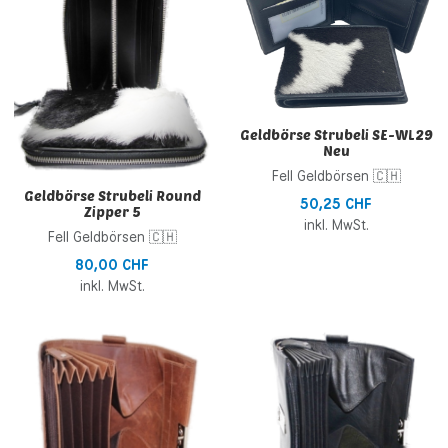
Zur Vergleichsliste hinzufügen
Z
Schnellansicht
S
Geldbörse Strubeli SE-WL29
Neu
Fell Geldbörsen 🇨🇭
Geldbörse Strubeli Round
50,25 CHF
Zipper 5
inkl. MwSt.
Fell Geldbörsen 🇨🇭
80,00 CHF
inkl. MwSt.
Zur Wunschliste hinzufügen
Z
Zur Vergleichsliste hinzufügen
Z
Schnellansicht
S