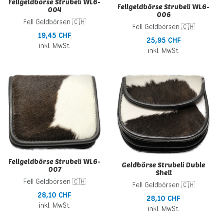
Fellgeldbörse Strubeli WL6-
Fellgeldbörse Strubeli WL6-
004
006
Fell Geldbörsen 🇨🇭
Fell Geldbörsen 🇨🇭
19,45 CHF
25,95 CHF
inkl. MwSt.
inkl. MwSt.
Zur Wunschliste hinzufügen
Z
Zur Vergleichsliste hinzufügen
Z
Schnellansicht
S
Fellgeldbörse Strubeli WL6-
Geldbörse Strubeli Duble
007
Shell
Fell Geldbörsen 🇨🇭
Fell Geldbörsen 🇨🇭
28,10 CHF
28,10 CHF
inkl. MwSt.
inkl. MwSt.