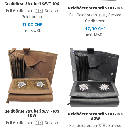
Geldbörse Strubeli SEVT-10S
Geldbörse Strubeli SEVT-10S
Fell Geldbörsen 🇨🇭, Service
Fell Geldbörsen 🇨🇭, Service
Geldbörsen
Geldbörsen
47,00 CHF
47,00 CHF
inkl. MwSt.
inkl. MwSt.
Zur Wunschliste hinzufügen
Z
Zur Vergleichsliste hinzufügen
Z
Schnellansicht
S
Geldbörse Strubeli SEVT-10S
Geldbörse Strubeli SEVT-10S
EDW
EDW
Fell Geldbörsen 🇨🇭, Service
Fell Geldbörsen 🇨🇭, Service