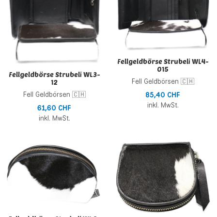
Schnellansicht
S
Fellgeldbörse Strubeli WL4-
015
Fellgeldbörse Strubeli WL3-
Fell Geldbörsen 🇨🇭
12
Fell Geldbörsen 🇨🇭
85,40 CHF
inkl. MwSt.
61,60 CHF
inkl. MwSt.
Zur Wunschliste hinzufügen
Z
Zur Vergleichsliste hinzufügen
Z
Schnellansicht
S