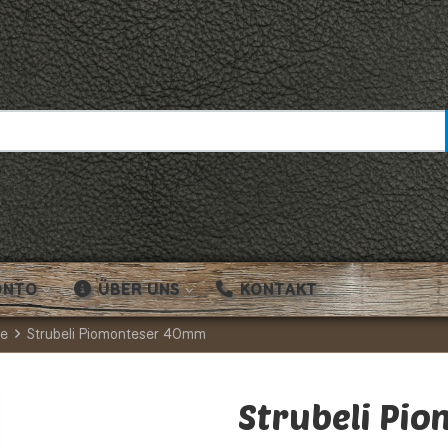
ONTO
ÜBER UNS
KONTAKT
le
Strubeli Piomonteser 40mm
Strubeli Pi