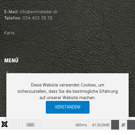
E-Mail
: info@emmeleder.ch
Telefon
: 034 402 78 78
Karte
MENÜ
Impressum
Diese Website verwendet Cookies, um
AGB
sicherzustellen, dass Sie die bestmögliche Erfahrung
auf unserer Website machen.
Datenschutzerklärung
VERSTANDEN!
0
0
0
My Wishlist
Compare
Ware
485ms
41.922MB
342
COPYRIGHT © 2026 EMME LEDER GMBH. ALLE RECHTE VORBEHALTEN.
JOOMLA!
IST FREIE, UNTER DER
GNU/GPL-LIZENZ
VERÖFFENTLICHTE