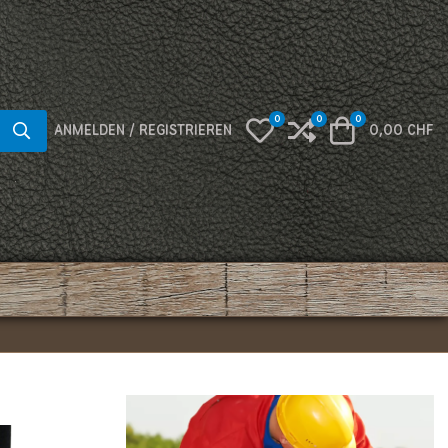
0
0
0
My Wishlist
Compare
Warenkorb
ANMELDEN / REGISTRIEREN
0,00 CHF