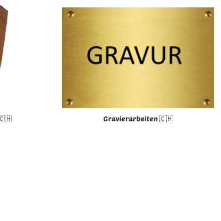
🇨🇭
Gravierarbeiten 🇨🇭