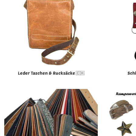
Leder Taschen & Rucksäcke 🇨🇭
Schl