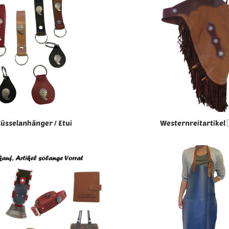
üsselanhänger / Etui
Westernreitartikel 