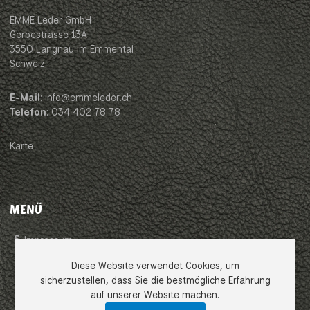
EMME Leder GmbH
Gerbestrasse 13A
3550 Langnau im Emmental
Schweiz
E-Mail
: info@emmeleder.ch
Telefon
: 034 402 78 78
Karte
MENÜ
Impressum
Diese Website verwendet Cookies, um
AGB
sicherzustellen, dass Sie die bestmögliche Erfahrung
auf unserer Website machen.
Datenschutzerklärung