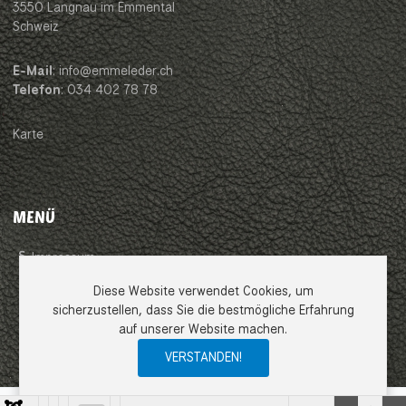
3550 Langnau im Emmental
Schweiz
E-Mail
: info@emmeleder.ch
Telefon
: 034 402 78 78
Karte
MENÜ
Impressum
Diese Website verwendet Cookies, um
AGB
sicherzustellen, dass Sie die bestmögliche Erfahrung
auf unserer Website machen.
Datenschutzerklärung
VERSTANDEN!
0
0
0
My Wishlist
Compare
Ware