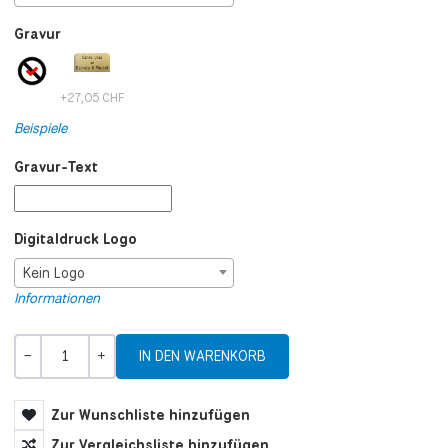
Gravur
+27,05 CHF
Beispiele
Gravur-Text
Digitaldruck Logo
Kein Logo
Informationen
Menge
-
+
Zur Wunschliste hinzufügen
Zur Vergleichsliste hinzufügen