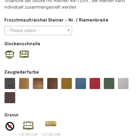
Totalhöhe der Glocke mit Riemen 49-72cm , der Riemen kann
individuell zusammengestellt werden.
Froschmaultreichel Steiner - Nr. / Riemenbreite
- Please select -
Glockenschnalle
Zeuglederfarbe
Gravur
+37,85 CHF
+27,05 CHF