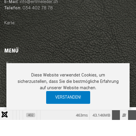
E-Mail
: info@emmeleder.ch
Telefon
: 034 402 78 78
Karte
MENÜ
Impressum
Diese Website verwendet Cookies, um
AGB
sicherzustellen, dass Sie die bestmögliche Erfahrung
auf unserer Website machen.
Datenschutzerklärung
VERSTANDEN!
0
0
0
My Wishlist
Compare
Ware
463ms
43.146MB
402
COPYRIGHT © 2026 EMME LEDER GMBH. ALLE RECHTE VORBEHALTEN.
JOOMLA!
IST FREIE, UNTER DER
GNU/GPL-LIZENZ
VERÖFFENTLICHTE
SOFTWARE.