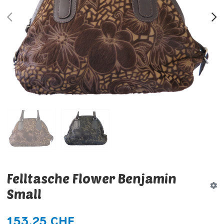
PREV
N
Felltasche Flower Benjamin
Small
153,25 CHF