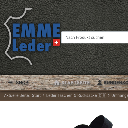
Nach Produkt suchen
SHOP
STARTSEITE
KUNDENK
Aktuelle Seite:
Start
Leder Taschen & Rucksäcke 🇨🇭
Umhänge