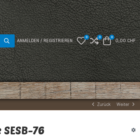
0
0
0
My Wishlist
Compare
Warenkorb
ANMELDEN / REGISTRIEREN
0,00 CHF
Zurück
Weiter
e SESB-76