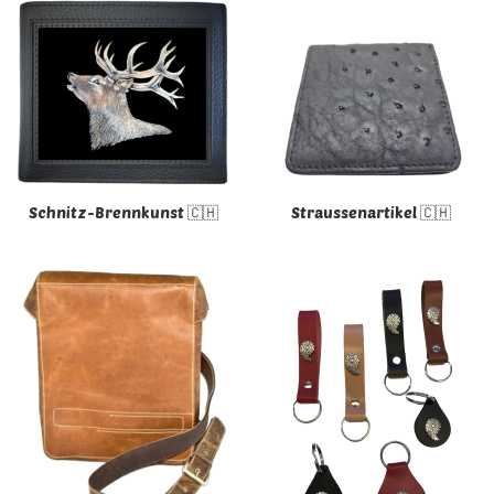
Schnitz-Brennkunst 🇨🇭
Straussenartikel 🇨🇭