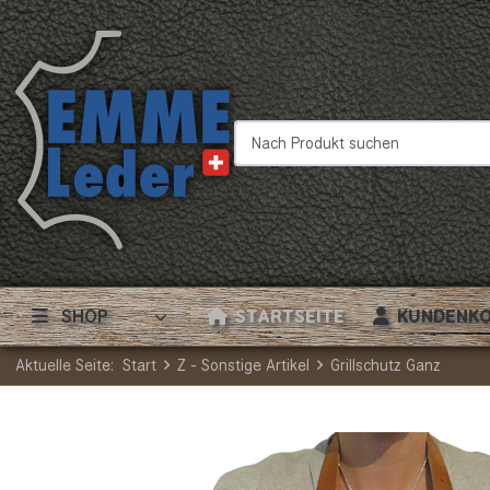
Nach Produkt suchen
SHOP
STARTSEITE
KUNDENK
Aktuelle Seite:
Start
Z - Sonstige Artikel
Grillschutz Ganz