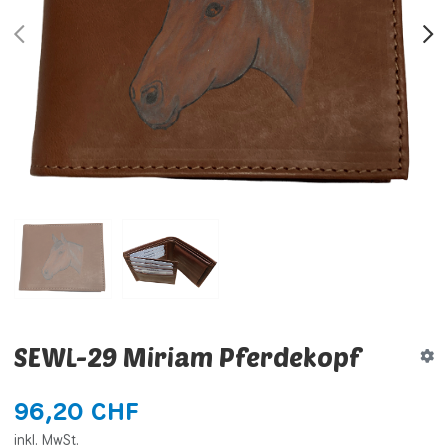
PREV
N
SEWL-29 Miriam Pferdekopf
96,20 CHF
inkl. MwSt.