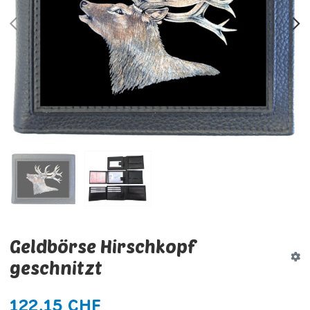
PREV
N
Geldbörse Hirschkopf
geschnitzt
122,15 CHF