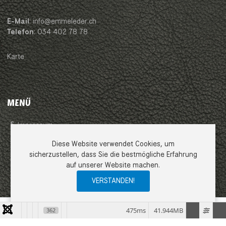
E-Mail
: info@emmeleder.ch
Telefon
: 034 402 78 78
Karte
MENÜ
Impressum
Diese Website verwendet Cookies, um
AGB
sicherzustellen, dass Sie die bestmögliche Erfahrung
auf unserer Website machen.
Datenschutzerklärung
VERSTANDEN!
0
0
0
My Wishlist
Compare
Ware
475ms
41.944MB
362
COPYRIGHT © 2026 EMME LEDER GMBH. ALLE RECHTE VORBEHALTEN.
JOOMLA!
IST FREIE, UNTER DER
GNU/GPL-LIZENZ
VERÖFFENTLICHTE