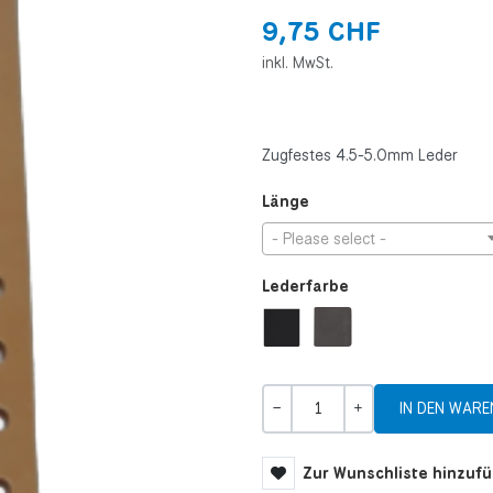
9,75 CHF
inkl. MwSt.
Zugfestes 4.5-5.0mm Leder
Länge
- Please select -
Lederfarbe
Menge
-
+
Zur Wunschliste hinzuf