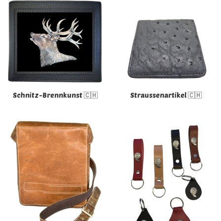
Schnitz-Brennkunst 🇨🇭
Straussenartikel 🇨🇭