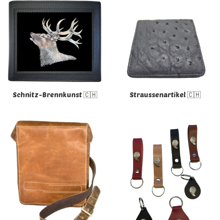
Schnitz-Brennkunst 🇨🇭
Straussenartikel 🇨🇭