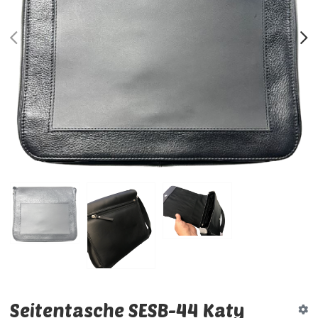
PREV
N
Seitentasche SESB-44 Katy