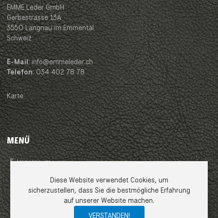
EMME Leder GmbH
Gerbestrasse 13A
3550 Langnau im Emmental
Schweiz
E-Mail
: info@emmeleder.ch
Telefon
: 034 402 78 78
Karte
MENÜ
Impressum
Diese Website verwendet Cookies, um
AGB
sicherzustellen, dass Sie die bestmögliche Erfahrung
auf unserer Website machen.
Datenschutzerklärung
VERSTANDEN!