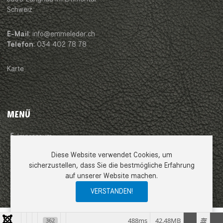
Schweiz
E-Mail
: info@emmeleder.ch
Telefon
: 034 402 78 78
Karte
MENÜ
Impressum
Diese Website verwendet Cookies, um
AGB
sicherzustellen, dass Sie die bestmögliche Erfahrung
auf unserer Website machen.
Datenschutzerklärung
VERSTANDEN!
0
0
0
My Wishlist
Compare
Ware
488ms
42.48MB
362