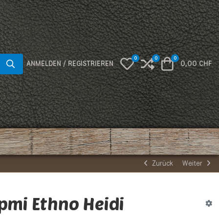
0
0
0
My Wishlist
Compare
Warenkorb
ANMELDEN / REGISTRIEREN
0,00 CHF
Zurück
Weiter
pmi Ethno Heidi