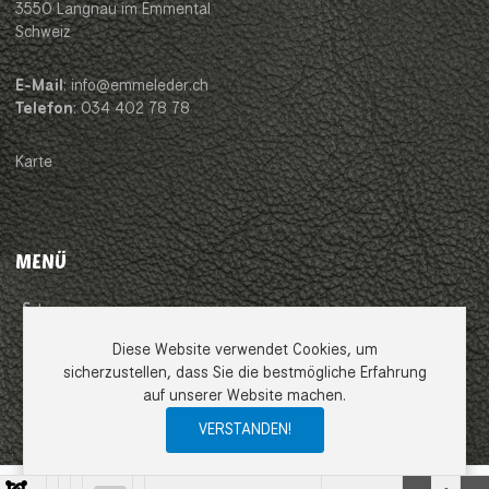
3550 Langnau im Emmental
Schweiz
E-Mail
: info@emmeleder.ch
Telefon
: 034 402 78 78
Karte
MENÜ
Impressum
Diese Website verwendet Cookies, um
AGB
sicherzustellen, dass Sie die bestmögliche Erfahrung
auf unserer Website machen.
Datenschutzerklärung
VERSTANDEN!
0
0
0
My Wishlist
Compare
Ware