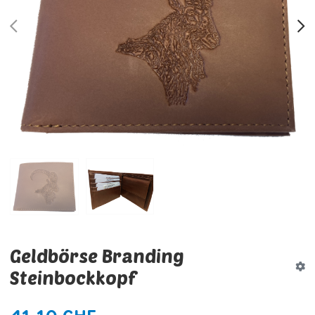
PREV
N
Geldbörse Branding
Steinbockkopf