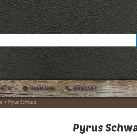
ONTO
ÜBER UNS
KONTAKT
le
Pyrus Schwarz
Pyrus Schw