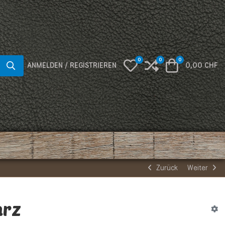
0
0
0
My Wishlist
Compare
Warenkorb
ANMELDEN / REGISTRIEREN
0,00 CHF
Zurück
Weiter
arz