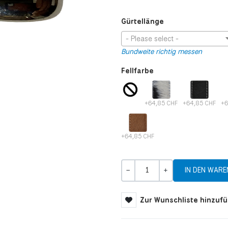
Gürtellänge
- Please select -
Bundweite richtig messen
Fellfarbe
+64,85 CHF
+64,85 CHF
+6
+64,85 CHF
Menge
-
+
Zur Wunschliste hinzuf