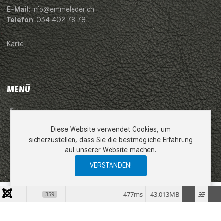
E-Mail
: info@emmeleder.ch
Telefon
: 034 402 78 78
Karte
MENÜ
Impressum
Diese Website verwendet Cookies, um
AGB
sicherzustellen, dass Sie die bestmögliche Erfahrung
auf unserer Website machen.
Datenschutzerklärung
VERSTANDEN!
0
0
0
My Wishlist
Compare
Ware
477ms
43.013MB
359
COPYRIGHT © 2026 EMME LEDER GMBH. ALLE RECHTE VORBEHALTEN.
JOOMLA!
IST FREIE, UNTER DER
GNU/GPL-LIZENZ
VERÖFFENTLICHTE
SOFTWARE.