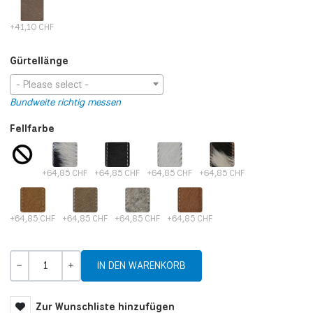
+41,10 CHF
Gürtellänge
- Please select -
Bundweite richtig messen
Fellfarbe
+64,85 CHF
+64,85 CHF
+64,85 CHF
+64,85 CHF
+64,85 CHF
+64,85 CHF
+64,85 CHF
+64,85 CHF
Menge
-
+
Zur Wunschliste hinzufügen