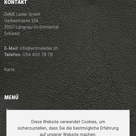
KONTAKT
EMME Leder GmbH
Gerbestrasse 13A
3550 Langnau im Emmental
Schweiz
E-Mail
: info@emmeleder.ch
Telefon
: 034 402 78 78
Karte
MENÜ
Impressum
Diese Website verwendet Cookies, um
AGB
sicherzustellen, dass Sie die bestmögliche Erfahrung
auf unserer Website machen.