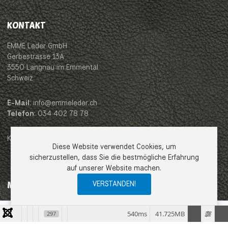
KONTAKT
EMME Leder GmbH
Gerbestrasse 13A
3550 Langnau im Emmental
Schweiz
E-Mail
: info@emmeleder.ch
Telefon
: 034 402 78 78
Karte
Diese Website verwendet Cookies, um
sicherzustellen, dass Sie die bestmögliche Erfahrung
auf unserer Website machen.
VERSTANDEN!
MENÜ
Impressum
0
0
0
My Wishlist
Compare
Ware
540ms
41.725MB
297