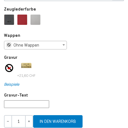
Zeuglederfarbe
Wappen
Ohne Wappen
Gravur
+21,60 CHF
Beispiele
Gravur-Text
Menge
-
+