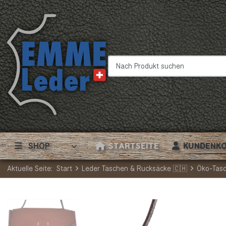
Nach Produkt suchen
SHOP
STARTSEITE
KUNDENK
Aktuelle Seite:
Start
Leder Taschen & Rucksäcke 🇨🇭
Öko-Tas