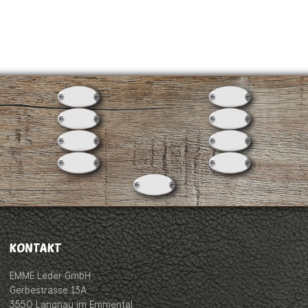
KONTAKT
EMME Leder GmbH
Gerbestrasse 13A
3550 Langnau im Emmental