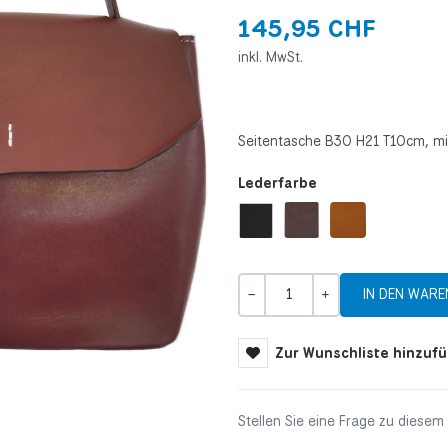
145,95 CHF
inkl. MwSt.
Seitentasche B30 H21 T10cm, mi
Lederfarbe
Menge
-
+
Zur Wunschliste hinzuf
Stellen Sie eine Frage zu diesem