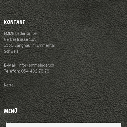
KONTAKT
EMME Leder GmbH
Gerbestrasse 13A
3550 Langnau im Emmental
Schweiz
E-Mail
: info@emmeleder.ch
Telefon
: 034 402 78 78
Karte
MENÜ
Impressum