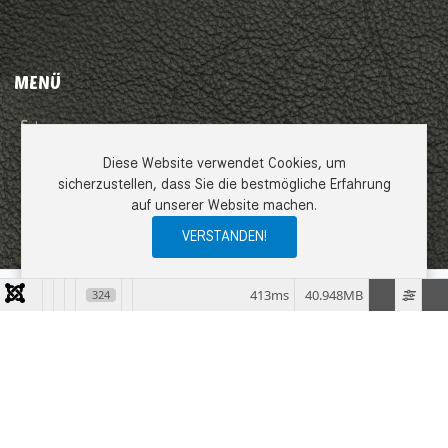
MENÜ
Impressum
Diese Website verwendet Cookies, um
AGB
sicherzustellen, dass Sie die bestmögliche Erfahrung
auf unserer Website machen.
Datenschutzerklärung
VERSTANDEN!
0
0
0
My Wishlist
Compare
Ware
413ms
40.948MB
324
COPYRIGHT © 2026 EMME LEDER GMBH. ALLE RECHTE VORBEHALTEN.
JOOMLA!
IST FREIE, UNTER DER
GNU/GPL-LIZENZ
VERÖFFENTLICHTE
SOFTWARE.