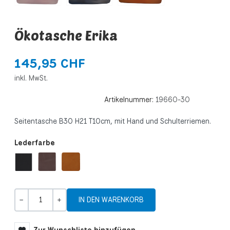
Ökotasche Erika
145,95 CHF
inkl. MwSt.
Artikelnummer:
19660-30
Seitentasche B30 H21 T10cm, mit Hand und Schulterriemen.
Lederfarbe
Menge
-
+