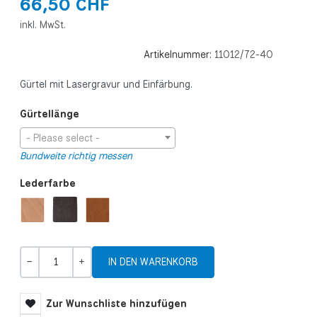
66,50 CHF
inkl. MwSt.
Artikelnummer:
11012/72-40
Gürtel mit Lasergravur und Einfärbung.
Gürtellänge
- Please select -
Bundweite richtig messen
Lederfarbe
Menge
-
+
Zur Wunschliste hinzufügen