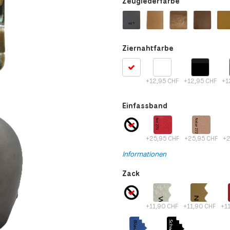
Zeuglederfarbe
Ziernahtfarbe
+12,95 CHF
+12,95 CHF
+1
Einfassband
+25,95 CHF
+25,95 CHF
+2
Informationen
Zack
+11,90 CHF
+11,90 CHF
+1