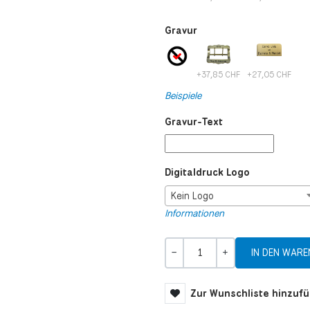
Gravur
+37,85 CHF
+27,05 CHF
Beispiele
Gravur-Text
Digitaldruck Logo
Kein Logo
Informationen
Menge
-
+
Zur Wunschliste hinzuf